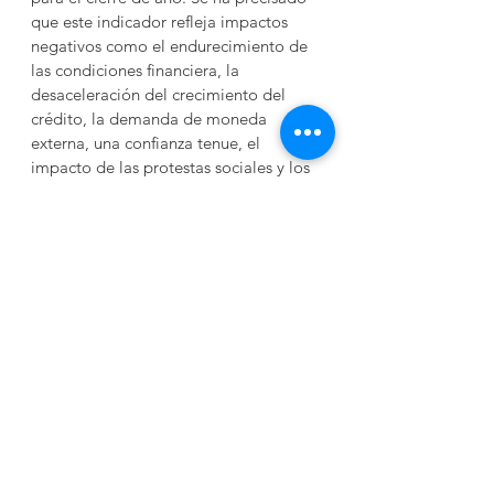
que este indicador refleja impactos 
negativos como el endurecimiento de 
las condiciones financiera, la 
desaceleración del crecimiento del 
crédito, la demanda de moneda 
externa, una confianza tenue, el 
impacto de las protestas sociales y los 
bloqueos del transporte de principios 
de año, la escasez de fertilizantes y las 
recientes lluvias ciclónicas y 
torrenciales” ​(COMEXPERU, 2023)​. El 
crecimiento del PBI convergería 
gradualmente hacia el potencial a 
mediano plazo y se espera que la 
pequeña brecha de producción 
negativa del 0.4% (del PBI potencial) 
en 2023 se cierre para el 2024.​​ 
Autor: Econ. Elizabeth Moisés León 
Coordinadora Académica – Carreras de 